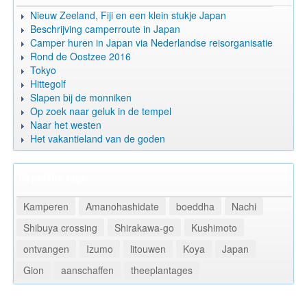
Nieuw Zeeland, Fiji en een klein stukje Japan
Beschrijving camperroute in Japan
Camper huren in Japan via Nederlandse reisorganisatie
Rond de Oostzee 2016
Tokyo
Hittegolf
Slapen bij de monniken
Op zoek naar geluk in de tempel
Naar het westen
Het vakantieland van de goden
Populaire tags
Kamperen
Amanohashidate
boeddha
Nachi
Shibuya crossing
Shirakawa-go
Kushimoto
ontvangen
Izumo
litouwen
Koya
Japan
Gion
aanschaffen
theeplantages