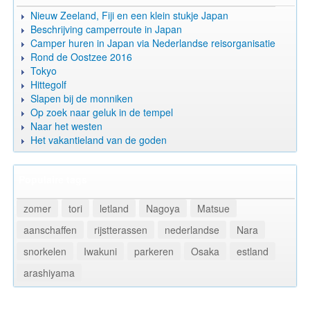
Nieuw Zeeland, Fiji en een klein stukje Japan
Beschrijving camperroute in Japan
Camper huren in Japan via Nederlandse reisorganisatie
Rond de Oostzee 2016
Tokyo
Hittegolf
Slapen bij de monniken
Op zoek naar geluk in de tempel
Naar het westen
Het vakantieland van de goden
Populaire tags
zomer
tori
letland
Nagoya
Matsue
aanschaffen
rijstterassen
nederlandse
Nara
snorkelen
Iwakuni
parkeren
Osaka
estland
arashiyama