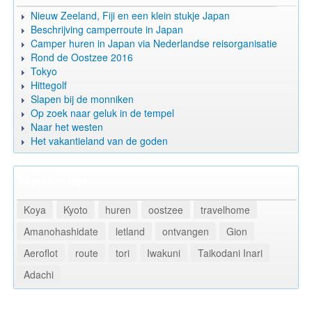
Nieuw Zeeland, Fiji en een klein stukje Japan
Beschrijving camperroute in Japan
Camper huren in Japan via Nederlandse reisorganisatie
Rond de Oostzee 2016
Tokyo
Hittegolf
Slapen bij de monniken
Op zoek naar geluk in de tempel
Naar het westen
Het vakantieland van de goden
Populaire tags
Koya
Kyoto
huren
oostzee
travelhome
Amanohashidate
letland
ontvangen
Gion
Aeroflot
route
tori
Iwakuni
Taikodani Inari
Adachi