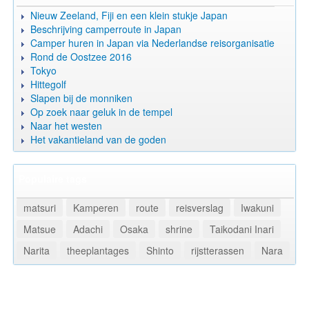
Nieuw Zeeland, Fiji en een klein stukje Japan
Beschrijving camperroute in Japan
Camper huren in Japan via Nederlandse reisorganisatie
Rond de Oostzee 2016
Tokyo
Hittegolf
Slapen bij de monniken
Op zoek naar geluk in de tempel
Naar het westen
Het vakantieland van de goden
Populaire tags
matsuri
Kamperen
route
reisverslag
Iwakuni
Matsue
Adachi
Osaka
shrine
Taikodani Inari
Narita
theeplantages
Shinto
rijstterassen
Nara