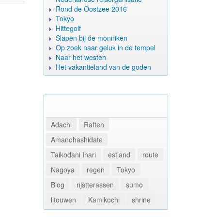
Rond de Oostzee 2016
Tokyo
Hittegolf
Slapen bij de monniken
Op zoek naar geluk in de tempel
Naar het westen
Het vakantieland van de goden
Populaire tags
Adachi
Raften
Amanohashidate
Taikodani Inari
estland
route
Nagoya
regen
Tokyo
Blog
rijstterassen
sumo
litouwen
Kamikochi
shrine