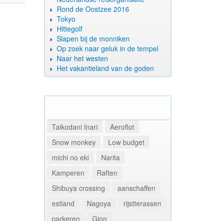
Rond de Oostzee 2016
Tokyo
Hittegolf
Slapen bij de monniken
Op zoek naar geluk in de tempel
Naar het westen
Het vakantieland van de goden
Populaire tags
Taikodani Inari
Aeroflot
Snow monkey
Low budget
michi no eki
Narita
Kamperen
Raften
Shibuya crossing
aanschaffen
estland
Nagoya
rijstterassen
parkeren
Gion