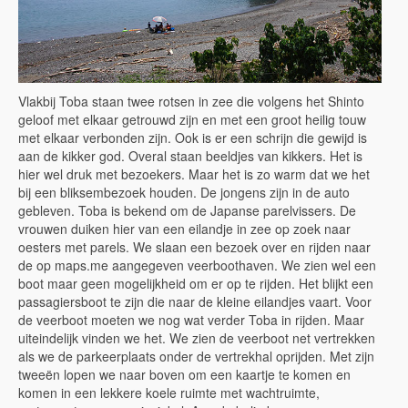
Vlakbij Toba staan twee rotsen in zee die volgens het Shinto
geloof met elkaar getrouwd zijn en met een groot heilig touw
met elkaar verbonden zijn. Ook is er een schrijn die gewijd is
aan de kikker god. Overal staan beeldjes van kikkers. Het is
hier wel druk met bezoekers. Maar het is zo warm dat we het
bij een bliksembezoek houden. De jongens zijn in de auto
gebleven. Toba is bekend om de Japanse parelvissers. De
vrouwen duiken hier van een eilandje in zee op zoek naar
oesters met parels. We slaan een bezoek over en rijden naar
de op maps.me aangegeven veerboothaven. We zien wel een
boot maar geen mogelijkheid om er op te rijden. Het blijkt een
passagiersboot te zijn die naar de kleine eilandjes vaart. Voor
de veerboot moeten we nog wat verder Toba in rijden. Maar
uiteindelijk vinden we het. We zien de veerboot net vertrekken
als we de parkeerplaats onder de vertrekhal oprijden. Met zijn
tweeën lopen we naar boven om een kaartje te komen en
komen in een lekkere koele ruimte met wachtruimte,