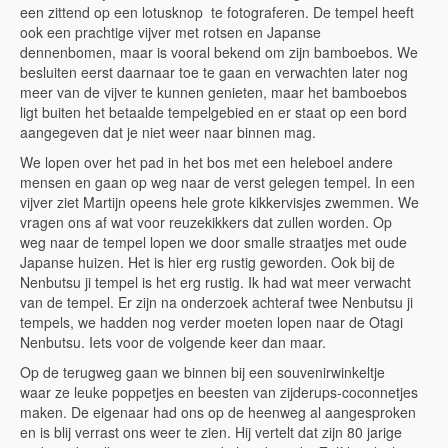
een zittend op een lotusknop te fotograferen. De tempel heeft
ook een prachtige vijver met rotsen en Japanse
dennenbomen, maar is vooral bekend om zijn bamboebos. We
besluiten eerst daarnaar toe te gaan en verwachten later nog
meer van de vijver te kunnen genieten, maar het bamboebos
ligt buiten het betaalde tempelgebied en er staat op een bord
aangegeven dat je niet weer naar binnen mag.
We lopen over het pad in het bos met een heleboel andere
mensen en gaan op weg naar de verst gelegen tempel. In een
vijver ziet Martijn opeens hele grote kikkervisjes zwemmen. We
vragen ons af wat voor reuzekikkers dat zullen worden. Op
weg naar de tempel lopen we door smalle straatjes met oude
Japanse huizen. Het is hier erg rustig geworden. Ook bij de
Nenbutsu ji tempel is het erg rustig. Ik had wat meer verwacht
van de tempel. Er zijn na onderzoek achteraf twee Nenbutsu ji
tempels, we hadden nog verder moeten lopen naar de Otagi
Nenbutsu. Iets voor de volgende keer dan maar.
Op de terugweg gaan we binnen bij een souvenirwinkeltje
waar ze leuke poppetjes en beesten van zijderups-coconnetjes
maken. De eigenaar had ons op de heenweg al aangesproken
en is blij verrast ons weer te zien. Hij vertelt dat zijn 80 jarige