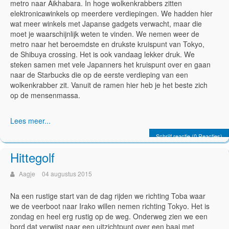
metro naar Aikhabara. In hoge wolkenkrabbers zitten
elektronicawinkels op meerdere verdiepingen. We hadden hier
wat meer winkels met Japanse gadgets verwacht, maar die
moet je waarschijnlijk weten te vinden. We nemen weer de
metro naar het beroemdste en drukste kruispunt van Tokyo,
de Shibuya crossing. Het is ook vandaag lekker druk. We
steken samen met vele Japanners het kruispunt over en gaan
naar de Starbucks die op de eerste verdieping van een
wolkenkrabber zit. Vanuit de ramen hier heb je het beste zich
op de mensenmassa.
Lees meer...
Schrijf reactie (0 Reacties)
Hittegolf
Aagje
04 augustus 2015
Na een rustige start van de dag rijden we richting Toba waar
we de veerboot naar Irako willen nemen richting Tokyo. Het is
zondag en heel erg rustig op de weg. Onderweg zien we een
bord dat verwijst naar een uitzichtpunt over een baai met