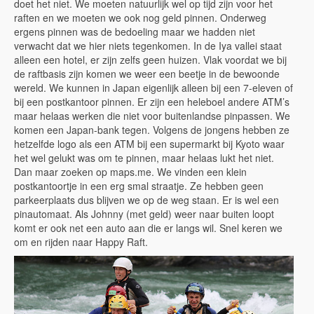
doet het niet. We moeten natuurlijk wel op tijd zijn voor het
raften en we moeten we ook nog geld pinnen. Onderweg
ergens pinnen was de bedoeling maar we hadden niet
verwacht dat we hier niets tegenkomen. In de Iya vallei staat
alleen een hotel, er zijn zelfs geen huizen. Vlak voordat we bij
de raftbasis zijn komen we weer een beetje in de bewoonde
wereld. We kunnen in Japan eigenlijk alleen bij een 7-eleven of
bij een postkantoor pinnen. Er zijn een heleboel andere ATM’s
maar helaas werken die niet voor buitenlandse pinpassen. We
komen een Japan-bank tegen. Volgens de jongens hebben ze
hetzelfde logo als een ATM bij een supermarkt bij Kyoto waar
het wel gelukt was om te pinnen, maar helaas lukt het niet.
Dan maar zoeken op maps.me. We vinden een klein
postkantoortje in een erg smal straatje. Ze hebben geen
parkeerplaats dus blijven we op de weg staan. Er is wel een
pinautomaat. Als Johnny (met geld) weer naar buiten loopt
komt er ook net een auto aan die er langs wil. Snel keren we
om en rijden naar Happy Raft.