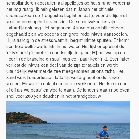
schoolkinderen doet allemaal spelletjes op het strand, verder is
het nog rustig. Ik heb gelezen dat in Japan het officiële
strandseizoen op 1 augustus begint en dat je voor die tijd niet
veel mensen op het strand ziet. De schoolvakanties zijn
natuurlijk ook nog niet begonnen. Als we ons ontbijt hebben
opgehaald zien we opeens een grote rode inktvis aanspoelen.
Hij is aardig in de stress want hij begint inkt te spuiten. Er komt
een hele wolk zwarte inkt in het water. Het lijkt er op alsof de
inktvis bezig is met zijn doodsstrijd te gaan. Hij rolt wat op en
neer in de branding en spuit nog een paar keer inkt. Even later
verliest de inktvis een deel van de zijn tentakels en wordt
uiteindelijk weer met de zee meegenomen uit ons zicht. Het
zand wordt ondertussen letterlijk wel erg heet onder onze
voeten. En we zijn ook al een beetje verkleurd. Het is een uur
of elf als we besluiten weg te gaan. De jongens gaan nog even
snel voor 200 yen douchen in het strandgebouw.