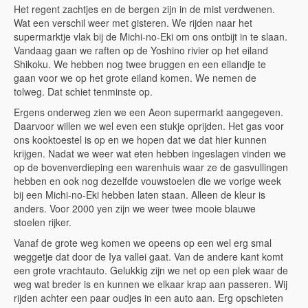
Het regent zachtjes en de bergen zijn in de mist verdwenen.
Wat een verschil weer met gisteren. We rijden naar het
supermarktje vlak bij de Michi-no-Eki om ons ontbijt in te slaan.
Vandaag gaan we raften op de Yoshino rivier op het eiland
Shikoku. We hebben nog twee bruggen en een eilandje te
gaan voor we op het grote eiland komen. We nemen de
tolweg. Dat schiet tenminste op.
Ergens onderweg zien we een Aeon supermarkt aangegeven.
Daarvoor willen we wel even een stukje oprijden. Het gas voor
ons kooktoestel is op en we hopen dat we dat hier kunnen
krijgen. Nadat we weer wat eten hebben ingeslagen vinden we
op de bovenverdieping een warenhuis waar ze de gasvullingen
hebben en ook nog dezelfde vouwstoelen die we vorige week
bij een Michi-no-Eki hebben laten staan. Alleen de kleur is
anders. Voor 2000 yen zijn we weer twee mooie blauwe
stoelen rijker.
Vanaf de grote weg komen we opeens op een wel erg smal
weggetje dat door de Iya vallei gaat. Van de andere kant komt
een grote vrachtauto. Gelukkig zijn we net op een plek waar de
weg wat breder is en kunnen we elkaar krap aan passeren. Wij
rijden achter een paar oudjes in een auto aan. Erg opschieten