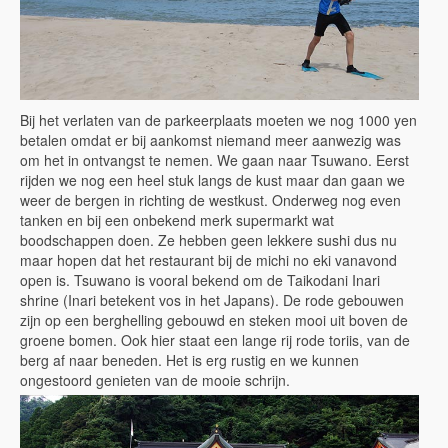
Bij het verlaten van de parkeerplaats moeten we nog 1000 yen
betalen omdat er bij aankomst niemand meer aanwezig was
om het in ontvangst te nemen. We gaan naar Tsuwano. Eerst
rijden we nog een heel stuk langs de kust maar dan gaan we
weer de bergen in richting de westkust. Onderweg nog even
tanken en bij een onbekend merk supermarkt wat
boodschappen doen. Ze hebben geen lekkere sushi dus nu
maar hopen dat het restaurant bij de michi no eki vanavond
open is. Tsuwano is vooral bekend om de Taikodani Inari
shrine (Inari betekent vos in het Japans). De rode gebouwen
zijn op een berghelling gebouwd en steken mooi uit boven de
groene bomen. Ook hier staat een lange rij rode toriis, van de
berg af naar beneden. Het is erg rustig en we kunnen
ongestoord genieten van de mooie schrijn.