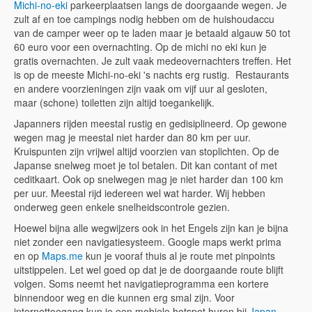
Michi-no-eki
parkeerplaatsen langs de doorgaande wegen. Je
zult af en toe campings nodig hebben om de huishoudaccu
van de camper weer op te laden maar je betaald algauw 50 tot
60 euro voor een overnachting. Op de michi no eki kun je
gratis overnachten. Je zult vaak medeovernachters treffen. Het
is op de meeste Michi-no-eki 's nachts erg rustig. Restaurants
en andere voorzieningen zijn vaak om vijf uur al gesloten,
maar (schone) toiletten zijn altijd toegankelijk.
Japanners rijden meestal rustig en gedisiplineerd. Op gewone
wegen mag je meestal niet harder dan 80 km per uur.
Kruispunten zijn vrijwel altijd voorzien van stoplichten. Op de
Japanse snelweg moet je tol betalen. Dit kan contant of met
ceditkaart. Ook op snelwegen mag je niet harder dan 100 km
per uur. Meestal rijd iedereen wel wat harder. Wij hebben
onderweg geen enkele snelheidscontrole gezien.
Hoewel bijna alle wegwijzers ook in het Engels zijn kan je bijna
niet zonder een navigatiesysteem. Google maps werkt prima
en op
Maps.me
kun je vooraf thuis al je route met pinpoints
uitstippelen. Let wel goed op dat je de doorgaande route blijft
volgen. Soms neemt het navigatieprogramma een kortere
binnendoor weg en die kunnen erg smal zijn. Voor
internettoegang kun je een mobiele hotspot huren bij
Japan