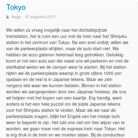
Tokyo
Aagje
07 augustus 2015
We willen zo vroeg mogelijk naar het dichtstbijzijnde
treinstation, het is ruim een uur met de trein naar het Shinjuku
station in het centrum van Tokyo. Na een snel ontbijt, willen we
van de parkeerplaats afrijden, maar de auto start niet. We
hebben de accu gisteren helemaal leeg getrokken. Gelukkig
komt er net een auto aan die naast ons wil parkeren en met de
startkabel weten we de camper weer te starten. Bij het station
rijden we de parkeerplaats waarop in grote cijfers 1000 yen
opstaan en de rest is in Japanse tekens. Maar we zien
nergens iets waar we kunnen betalen. Binnen in het station
worden we aangesproken door een Japanse hostess, die ons
wil helpen met het kopen van een kaartje. Erg handig, want
anders is het een hele puzzel om de juiste Japanse tekens
voor het Shinjuku station te vinden. Maar als we naar de
parkeerplaats vragen, blijkt het Engels van het meisje toch
weer te beperkt te zijn. Het lukt ons niet om hier wijzer van te
worden, we gaan maar met de express-trein naar Tokyo. Het
is erg druk in de trein en we moeten staan. Bij de conducteur