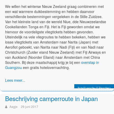
We willen het winterse Nieuw Zeeland graag combineren met
een wat warmere duikbestemming en hebben daarvoor
verschillende bestemmingen vergeleken in de Stille Zuidzee.
Van het kleinste land van de wereld Niue, dde Nieuwzeelandse
Cookeilanden Tonga en Fiji. Het is Fiji geworden omdat we
hiervoor de voordeligste vliegtickets hebben gevonden.
Uiteindelijk na vele vliegroutes te hebben bekeken, hebben we
losse vliegtickets van Amsterdam naar Narita (Japan) met
Aeroflot geboekt, van Narita naar Nadi (Fiji) en van Nadi naar
Christchurch (Zuider eiand Nieuw Zeeland) met Fiji Airways en
van Auckland (Noorder Eiland) naar Amsterdam met China
Southern. Bij deze maatschappij krijg je bij een
overstap in
Guangzou
een gratis hotelovernachting.
Lees meer...
Schrijf reactie (0 Reacties)
Beschrijving camperroute in Japan
Aagje
29 juni 2017