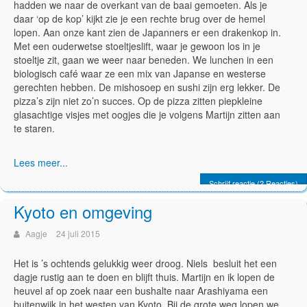
hadden we naar de overkant van de baai gemoeten. Als je
daar ‘op de kop’ kijkt zie je een rechte brug over de hemel
lopen. Aan onze kant zien de Japanners er een drakenkop in.
Met een ouderwetse stoeltjeslift, waar je gewoon los in je
stoeltje zit, gaan we weer naar beneden. We lunchen in een
biologisch café waar ze een mix van Japanse en westerse
gerechten hebben. De mishosoep en sushi zijn erg lekker. De
pizza’s zijn niet zo’n succes. Op de pizza zitten piepkleine
glasachtige visjes met oogjes die je volgens Martijn zitten aan
te staren.
Lees meer...
Schrijf reactie (2 Reacties)
Kyoto en omgeving
Aagje
24 juli 2015
Het is ’s ochtends gelukkig weer droog. Niels besluit het een
dagje rustig aan te doen en blijft thuis. Martijn en ik lopen de
heuvel af op zoek naar een bushalte naar Arashiyama een
buitenwijk in het westen van Kyoto. Bij de grote weg lopen we