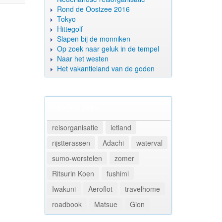
Rond de Oostzee 2016
Tokyo
Hittegolf
Slapen bij de monniken
Op zoek naar geluk in de tempel
Naar het westen
Het vakantieland van de goden
Populaire tags
reisorganisatie
letland
rijstterassen
Adachi
waterval
sumo-worstelen
zomer
Ritsurin Koen
fushimi
Iwakuni
Aeroflot
travelhome
roadbook
Matsue
Gion