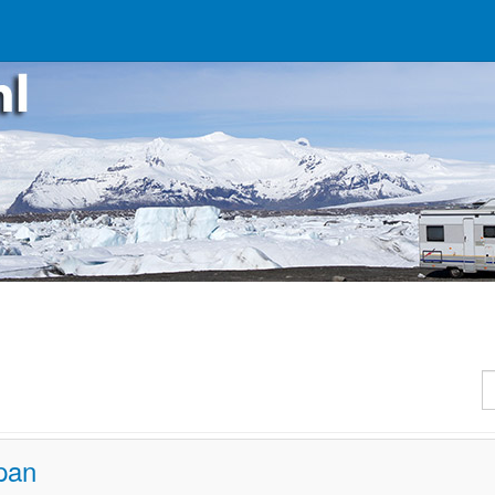
T
pan