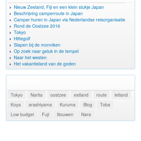
Nieuw Zeeland, Fiji en een klein stukje Japan
Beschrijving camperroute in Japan
Camper huren in Japan via Nederlandse reisorganisatie
Rond de Oostzee 2016
Tokyo
Hittegolf
Slapen bij de monniken
Op zoek naar geluk in de tempel
Naar het westen
Het vakantieland van de goden
Populaire tags
Tokyo
Narita
oostzee
estland
route
letland
Koya
arashiyama
Kuruma
Blog
Toba
Low budget
Fuji
litouwen
Nara