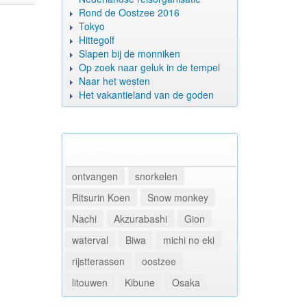
Rond de Oostzee 2016
Tokyo
Hittegolf
Slapen bij de monniken
Op zoek naar geluk in de tempel
Naar het westen
Het vakantieland van de goden
Populaire tags
ontvangen
snorkelen
Ritsurin Koen
Snow monkey
Nachi
Akzurabashi
Gion
waterval
Biwa
michi no eki
rijstterassen
oostzee
litouwen
Kibune
Osaka